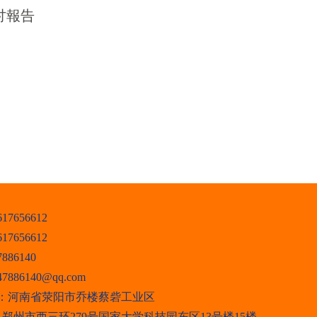
讨報告
7656612
617656612
886140
886140@qq.com
：
河南省荥阳市乔楼蔡砦工业区
：
郑州市西三环279号国家大学科技园东区13号楼15楼