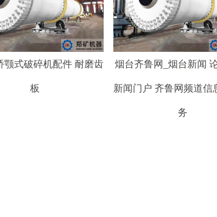
桥颚式破碎机配件 耐磨齿
烟台齐鲁网_烟台新闻 论
板
新闻门户 齐鲁网频道信
务