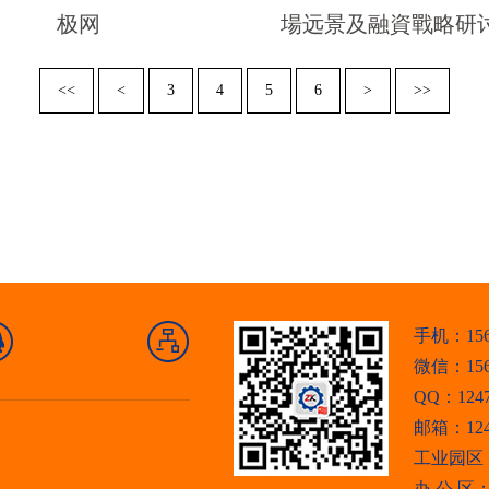
极网
場远景及融資戰略研
<<
<
3
4
5
6
>
>>
手机：1561
微信：
15
QQ：1247
邮箱：1247
工业园区
办 公 区