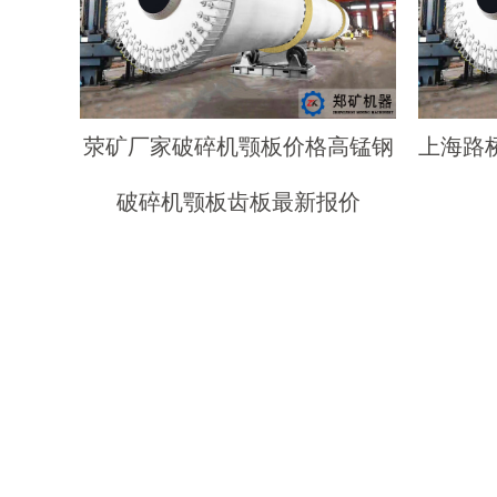
荥矿厂家破碎机颚板价格高锰钢
上海路
破碎机颚板齿板最新报价