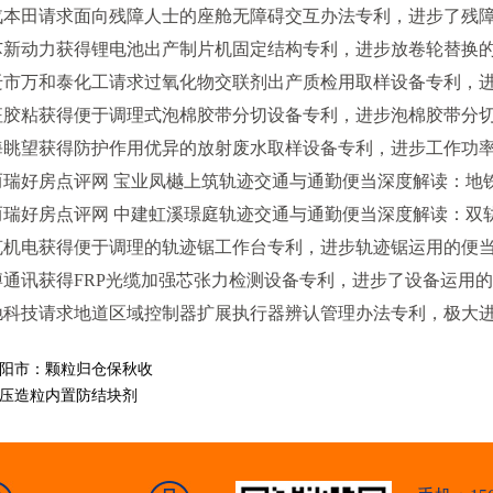
田请求面向残障人士的座舱无障碍交互办法专利，进步了残障
动力获得锂电池出产制片机固定结构专利，进步放卷轮替换的
万和泰化工请求过氧化物交联剂出产质检用取样设备专利，进
粘获得便于调理式泡棉胶带分切设备专利，进步泡棉胶带分切
望获得防护作用优异的放射废水取样设备专利，进步工作功率
好房点评网 宝业凤樾上筑轨迹交通与通勤便当深度解读：地铁
房点评网 中建虹溪璟庭轨迹交通与通勤便当深度解读：双轨交汇+
电获得便于调理的轨迹锯工作台专利，进步轨迹锯运用的便当
讯获得FRP光缆加强芯张力检测设备专利，进步了设备运用的
技请求地道区域控制器扩展执行器辨认管理办法专利，极大进
阳市：颗粒归仓保秋收
压造粒内置防结块剂