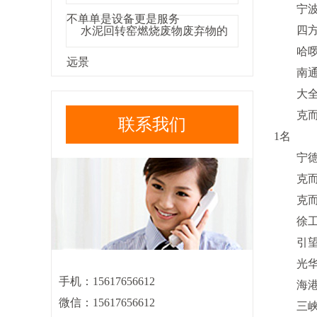
宁波满
不单单是设备更是服务
四方智
水泥回转窑燃烧废物废弃物的
哈啰普
远景
南通匠
大全电
克而瑞
联系我们
1名
宁德年
克而瑞好
克而瑞好
徐工请
引望请
光华数
手机：
15617656612
海港查
微信：
15617656612
三峡新