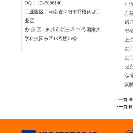
QQ：
1247886140
广汽本
工业园区：
河南省荥阳市乔楼蔡砦工
方芯新
业区
宿迁市
办 公 区：
郑州市西三环279号国家大
宏征胶
学科技园东区13号楼15楼
上海眺
克而瑞
克而瑞好
比克机
泓博通
复驰科
上一篇:
汾
下一篇:
挤