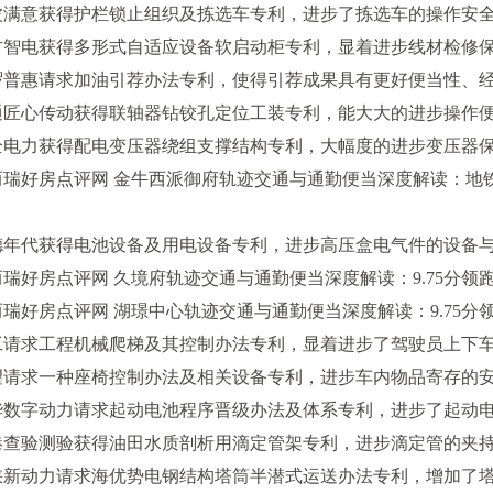
意获得护栏锁止组织及拣选车专利，进步了拣选车的操作安全
电获得多形式自适应设备软启动柜专利，显着进步线材检修保
惠请求加油引荐办法专利，使得引荐成果具有更好便当性、经
心传动获得联轴器钻铰孔定位工装专利，能大大的进步操作便
力获得配电变压器绕组支撑结构专利，大幅度的进步变压器保
好房点评网 金牛西派御府轨迹交通与通勤便当深度解读：地铁
代获得电池设备及用电设备专利，进步高压盒电气件的设备与
房点评网 久境府轨迹交通与通勤便当深度解读：9.75分领跑
房点评网 湖璟中心轨迹交通与通勤便当深度解读：9.75分领
求工程机械爬梯及其控制办法专利，显着进步了驾驶员上下车
求一种座椅控制办法及相关设备专利，进步车内物品寄存的安
字动力请求起动电池程序晋级办法及体系专利，进步了起动电
验测验获得油田水质剖析用滴定管架专利，进步滴定管的夹持
动力请求海优势电钢结构塔筒半潜式运送办法专利，增加了塔