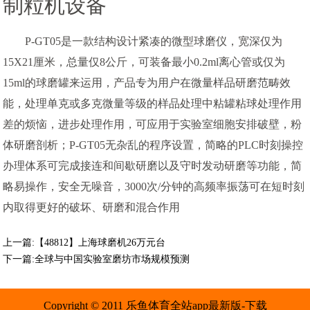
制粒机设备
P-GT05是一款结构设计紧凑的微型球磨仪，宽深仅为
15X21厘米，总量仅8公斤，可装备最小0.2ml离心管或仅为
15ml的球磨罐来运用，产品专为用户在微量样品研磨范畴效
能，处理单克或多克微量等级的样品处理中粘罐粘球处理作用
差的烦恼，进步处理作用，可应用于实验室细胞安排破壁，粉
体研磨剖析；P-GT05无杂乱的程序设置，简略的PLC时刻操控
办理体系可完成接连和间歇研磨以及守时发动研磨等功能，简
略易操作，安全无噪音，3000次/分钟的高频率振荡可在短时刻
内取得更好的破坏、研磨和混合作用
上一篇:
【48812】上海球磨机26万元台
下一篇:
全球与中国实验室磨坊市场规模预测
Copyright © 2011 乐鱼体育全站app最新版-下载